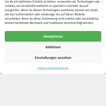
Um dir ein optimales Erlebnis zu bieten, verwenden wir Technologien wie
Cookies, um Geräteinformationen zu speichern und/oder darauf
zuzugreifen. Wenn du diesen Technologien zustimmst, können wir Daten
KONTAKT
wie das Surfverhalten oder eindeutige IDs auf dieser Website
verarbeiten. Wenn du deine Zustimmung nicht erteilst oder zurückziehst,
können bestimmte Merkmale und Funktionen beeinträchtigt werden.
Tierheim Laage
Pinnower Chaussee 3
Akzeptieren
18299 Laage
Ablehnen
0151 44 95 78 23
Einstellungen ansehen
info@tierheimlaa
ge.de
Datenschutz
Impressum
Kontakt
Impressum
Datenschutz