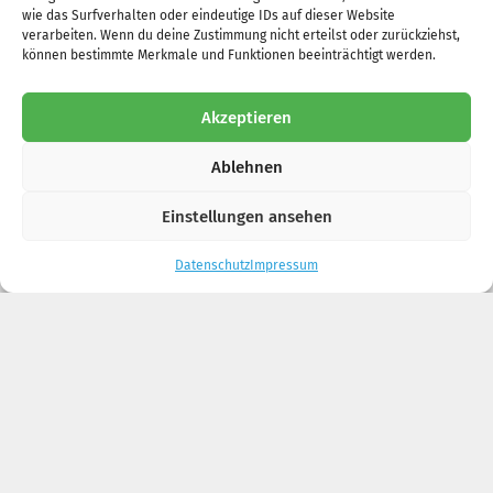
wie das Surfverhalten oder eindeutige IDs auf dieser Website
Unterstütze uns mit einer Spende
verarbeiten. Wenn du deine Zustimmung nicht erteilst oder zurückziehst,
können bestimmte Merkmale und Funktionen beeinträchtigt werden.
OSPA Rostock
IBAN: DE10 1305 0000 0265 002427
Akzeptieren
BIC: NOLADE21ROS
Ablehnen
Paypal spenden
Werde ein Teil von uns
Einstellungen ansehen
Werde ein Teil unserer Gemeinschaft und wirke als
Datenschutz
Impressum
Mitglied des Tierheim Laage mit.
Mitglied werden