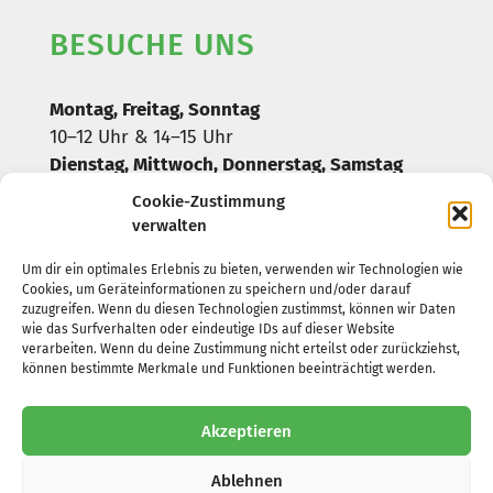
BESUCHE UNS
Montag, Freitag, Sonntag
10–12 Uhr & 14–15 Uhr
Dienstag, Mittwoch, Donnerstag, Samstag
geschlossen
Cookie-Zustimmung
verwalten
*oder nach telefonischer Absprache
Um dir ein optimales Erlebnis zu bieten, verwenden wir Technologien wie
Cookies, um Geräteinformationen zu speichern und/oder darauf
zuzugreifen. Wenn du diesen Technologien zustimmst, können wir Daten
HILF UNS
wie das Surfverhalten oder eindeutige IDs auf dieser Website
verarbeiten. Wenn du deine Zustimmung nicht erteilst oder zurückziehst,
können bestimmte Merkmale und Funktionen beeinträchtigt werden.
OSPA Rostock
Neue Chancen für Tiere in Not e.V.
Akzeptieren
IBAN: DE10 1305 0000 0265 002427
BIC: NOLADE21ROS
Ablehnen