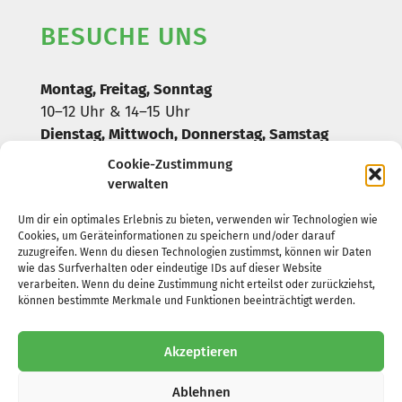
BESUCHE UNS
Montag, Freitag, Sonntag
10–12 Uhr & 14–15 Uhr
Dienstag, Mittwoch, Donnerstag, Samstag
geschlossen
Cookie-Zustimmung
verwalten
*oder nach telefonischer Absprache
Um dir ein optimales Erlebnis zu bieten, verwenden wir Technologien wie
Cookies, um Geräteinformationen zu speichern und/oder darauf
zuzugreifen. Wenn du diesen Technologien zustimmst, können wir Daten
HILF UNS
wie das Surfverhalten oder eindeutige IDs auf dieser Website
verarbeiten. Wenn du deine Zustimmung nicht erteilst oder zurückziehst,
können bestimmte Merkmale und Funktionen beeinträchtigt werden.
OSPA Rostock
Neue Chancen für Tiere in Not e.V.
Akzeptieren
IBAN: DE10 1305 0000 0265 002427
BIC: NOLADE21ROS
Ablehnen